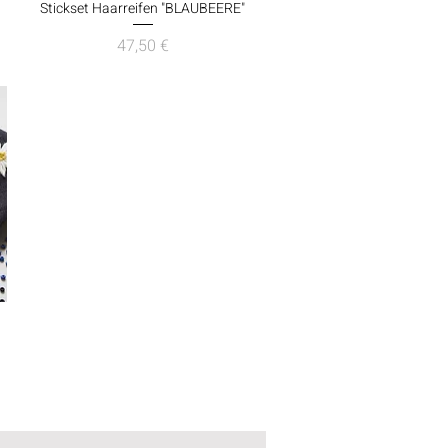
Schnellansicht
Stickset Haarreifen "BLAUBEERE"
Preis
47,50 €