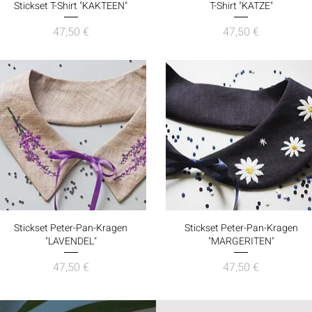
Schnellansicht
Schnellansicht
Stickset T-Shirt "KAKTEEN"
T-Shirt "KATZE"
Preis
Preis
47,50 €
47,50 €
Schnellansicht
Schnellansicht
Stickset Peter-Pan-Kragen
Stickset Peter-Pan-Kragen
"LAVENDEL"
"MARGERITEN"
Preis
Preis
47,50 €
47,50 €