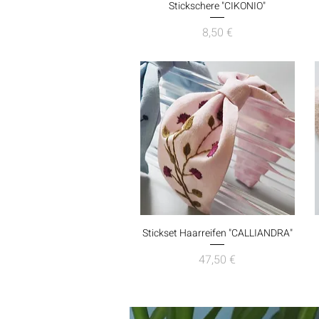
Schnellansicht
Stickschere "CIKONIO"
Preis
8,50 €
Schnellansicht
Stickset Haarreifen "CALLIANDRA"
Preis
47,50 €