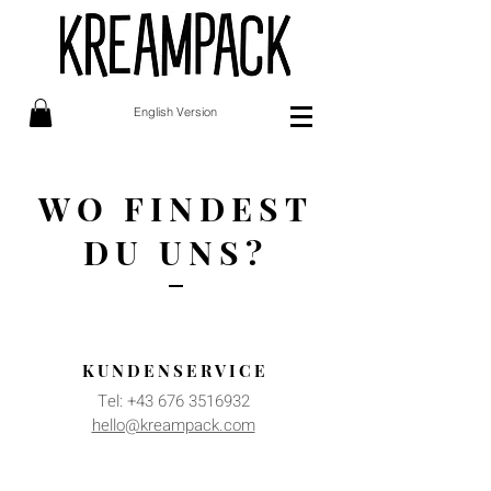
English Version
WO FINDEST
DU UNS?
KUNDENSERVICE
Tel:
+43 676 3516932
hello@kreampack.com