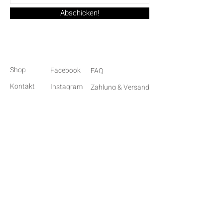
Abschicken!
Shop
Facebook
FAQ
Kontakt
Instagram
Zahlung & Versand
Impressum
Pinterest
Über Uns
KREAMPACK Newsletter
Jetzt anmelden