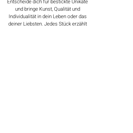
Entscheide dich für bestickte Unikate
und bringe Kunst, Qualität und
Individualität in dein Leben oder das
deiner Liebsten. Jedes Stück erzählt
seine eigene Geschichte und verleiht
deinem Look oder Zuhause eine
besondere, persönliche Note. Die
Designs sind vorwiegend aus dem
Buch "Einfach bestickt" (Stiebner
Verlag).
Folge KREAMPACK auf
Instagram: