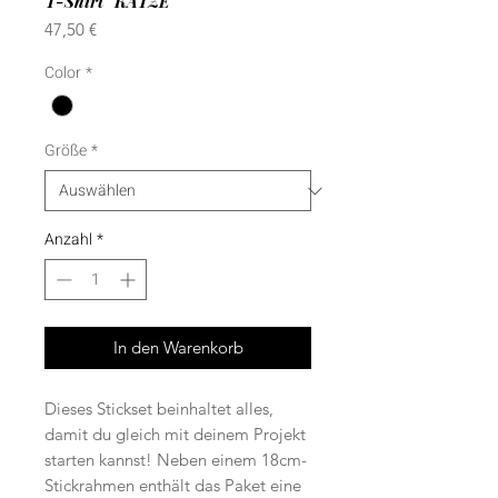
T-Shirt "KATZE"
Preis
47,50 €
Color
*
Größe
*
Anzahl
*
In den Warenkorb
Dieses Stickset beinhaltet alles,
damit du gleich mit deinem Projekt
starten kannst! Neben einem 18cm-
Stickrahmen enthält das Paket eine