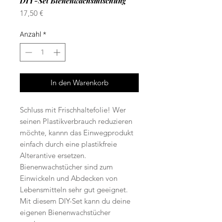
DIY-Set Bienenwachsmischung
Preis
17,50 €
Anzahl
*
In den Warenkorb
Schluss mit Frischhaltefolie! Wer
seinen Plastikverbrauch reduzieren
möchte, kannn das Einwegprodukt
einfach durch eine plastikfreie
Alterantive ersetzen.
Bienenwachstücher sind zum
Einwickeln und Abdecken von
Lebensmitteln sehr gut geeignet.
Mit diesem DIY-Set kann du deine
eigenen Bienenwachstücher