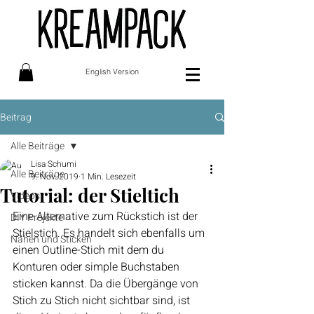
English Version
Beitrag
Alle Beiträge
Lisa Schumi
Alle Beiträge
9. Nov. 2019
1 Min. Lesezeit
Tutorial: der Stieltich
Videos
Eine Alternative zum Rückstich ist der 
DIY Projekte
Stielstich. Es handelt sich ebenfalls um 
Nähen und Sticken
einen Outline-Stich mit dem du 
Konturen oder simple Buchstaben 
sticken kannst. Da die Übergänge von 
Stich zu Stich nicht sichtbar sind, ist 