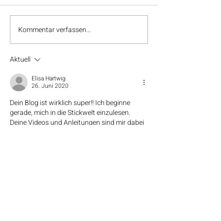
Kommentar verfassen...
Tutorial: der F
Garne trennen für dein
Stickprojekt
Aktuell
Elisa Hartwig
26. Juni 2020
Dein Blog ist wirklich super!! Ich beginne 
gerade, mich in die Stickwelt einzulesen. 
Deine Videos und Anleitungen sind mir dabei 
eine große Hilfe und so bekomme ich immer 
mehr Lust aufs Sticken! Liebe Grüße aus 
Berlin.
Gefällt mir
Antworten
Shop
Facebook
FAQ