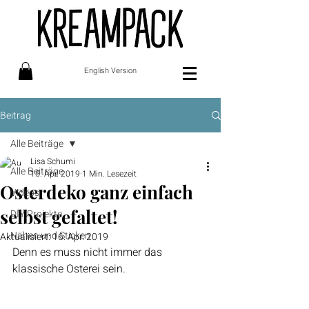
English Version
Beitrag
Alle Beiträge
Lisa Schumi
Alle Beiträge
15. Apr. 2019
1 Min. Lesezeit
Osterdeko ganz einfach
Videos
selbst gefaltet!
DIY Projekte
Nähen und Sticken
Aktualisiert:
16. Apr. 2019
Denn es muss nicht immer das 
klassische Osterei sein. 