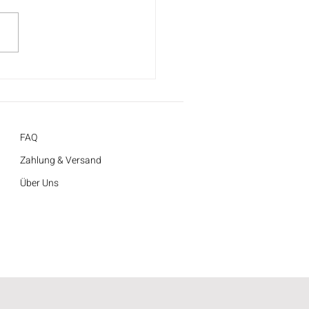
ial: ein Blatt sticken
hbone-Stich)
FAQ
Zahlung & Versand
Über Uns