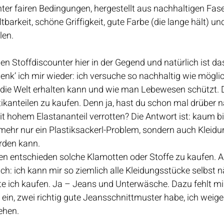
unter fairen Bedingungen, hergestellt aus nachhaltigen Fase
tbarkeit, schöne Griffigkeit, gute Farbe (die lange hält) und
en. 
den Stoffdiscounter hier in der Gegend und natürlich ist d
enk‘ ich mir wieder: ich versuche so nachhaltig wie möglic
 die Welt erhalten kann und wie man Lebewesen schützt. 
stikanteilen zu kaufen. Denn ja, hast du schon mal drüber
t hohem Elastananteil verrotten? Die Antwort ist: kaum bis
mehr nur ein Plastiksackerl-Problem, sondern auch Kleidung
rden kann. 
n entschieden solche Klamotten oder Stoffe zu kaufen. Ab
ach: ich kann mir so ziemlich alle Kleidungsstücke selbst 
 ich kaufen. Ja – Jeans und Unterwäsche. Dazu fehlt mir
in, zwei richtig gute Jeansschnittmuster habe, ich weiger
ehen. 