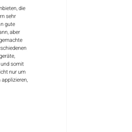
nbieten, die 
rn sehr 
an gute 
ann, aber 
ndgemachte 
erschiedenen 
eräte, 
 und somit 
icht nur um 
applizieren, 