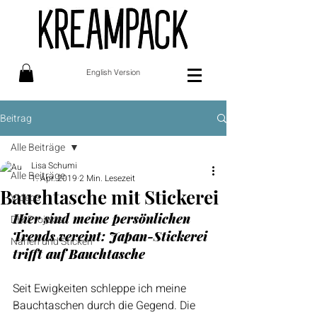
English Version
Beitrag
Alle Beiträge
Lisa Schumi
Alle Beiträge
1. Apr. 2019
2 Min. Lesezeit
Bauchtasche mit Stickerei
Videos
Hier sind meine persönlichen 
DIY Projekte
Trends vereint: Japan-Stickerei 
Nähen und Sticken
trifft auf Bauchtasche
Seit Ewigkeiten schleppe ich meine 
Bauchtaschen durch die Gegend. Die 