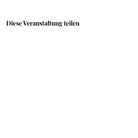
Diese Veranstaltung teilen
Shop
Facebook
FAQ
Kontakt
Instagram
Zahlung & Versand
Impressum
Pinterest
Über Uns
KREAMPACK Newsletter
Jetzt anmelden