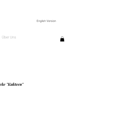
English Version
Über Uns
acke "Kakteen"