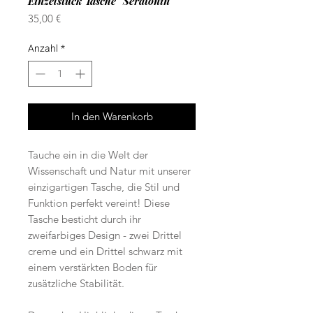
Einzelstück Tasche "Seratonin"
Preis
35,00 €
Anzahl
*
In den Warenkorb
Tauche ein in die Welt der
Wissenschaft und Natur mit unserer
einzigartigen Tasche, die Stil und
Funktion perfekt vereint! Diese
Tasche besticht durch ihr
zweifarbiges Design - zwei Drittel
creme und ein Drittel schwarz mit
einem verstärkten Boden für
zusätzliche Stabilität.