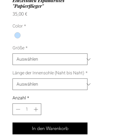
Einzelstück Espandrilles
"Papierflieger"
Preis
35,00 €
Color
*
Größe
*
Länge der Innensohle (Naht bis Naht)
*
Anzahl
*
In den Warenkorb